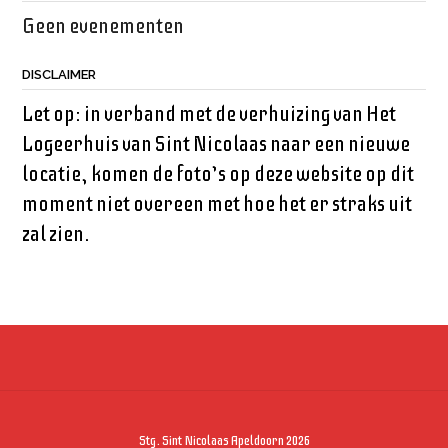
Geen evenementen
DISCLAIMER
Let op: in verband met de verhuizing van Het
Logeerhuis van Sint Nicolaas naar een nieuwe
locatie, komen de foto’s op deze website op dit
moment niet overeen met hoe het er straks uit
zal zien.
Stg. Sint Nicolaas Apeldoorn 2026