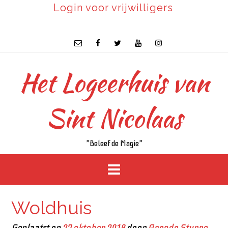
Login voor vrijwilligers
Het Logeerhuis van
Sint Nicolaas
"Beleef de Magie"
Woldhuis
Geplaatst op
27 oktober 2018
door
Arendo Sturre