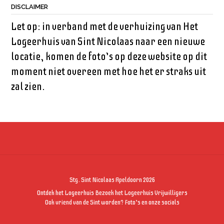
DISCLAIMER
Let op: in verband met de verhuizing van Het
Logeerhuis van Sint Nicolaas naar een nieuwe
locatie, komen de foto’s op deze website op dit
moment niet overeen met hoe het er straks uit
zal zien.
Stg. Sint Nicolaas Apeldoorn 2026
Ontdek het Logeerhuis
Bezoek het Logeerhuis
Vrijwilligers
Ook vriend van de Sint worden?
Foto’s en onze socials