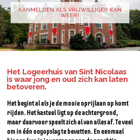
AANMELDEN ALS VRIJWILLIGER KAN
WEER!
Het Logeerhuis van Sint Nicolaas
is waar jong en oud zich kan laten
betoveren.
Het begint al als je de mooie oprijlaan op komt
rijden. Het kasteel ligt op de achtergrond,
maar daarvoor speelt zich al van alles af. Te veel
om in één oogopslag te bevatten. En eenmaal