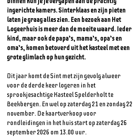
binnen kun je je vergapen aan de prachtig
ingerichte kamers. Sinterklaas en zijn pieten
laten je graag alles zien. Een bezoek aan Het
Logeerhuis is meer dan de moeite waard. Ieder
kind, maar ook de papa’s, mama’s, opa’s en
oma’s, komen betoverd uit het kasteel met een
grote glimlach op hun gezicht.
Dit jaar komt de Sint met zijn gevolg alweer
voor de derde keer logeren in het
sprookjesachtige Kasteel Spelderholt te
Beekbergen. En wel op zaterdag 21 en zondag 22
november. De kaartverkoop voor
rondleidingen in het huis start op zaterdag 26
september 2026 om 13.00 uur.