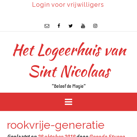
Login voor vrijwilligers
Het Logeerhuis van
Sint Nicolaas
"Beleef de Magie"
rookvrije-generatie
Geplaatst op
29 oktober 2019
door
Arendo Sturre