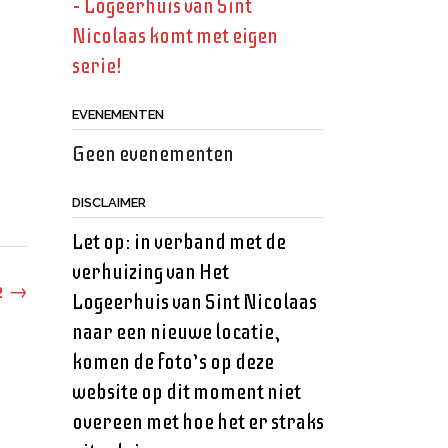
– Logeerhuis van Sint
Nicolaas komt met eigen
serie!
EVENEMENTEN
Geen evenementen
DISCLAIMER
Let op: in verband met de
verhuizing van Het
e
→
Logeerhuis van Sint Nicolaas
naar een nieuwe locatie,
komen de foto’s op deze
website op dit moment niet
overeen met hoe het er straks