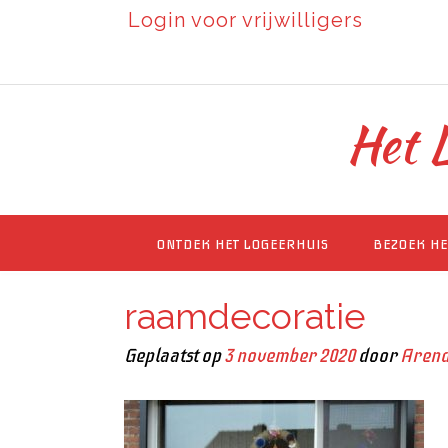
Login voor vrijwilligers
Het L
ONTDEK HET LOGEERHUIS
BEZOEK HE
raamdecoratie
Geplaatst op
3 november 2020
door
Arend