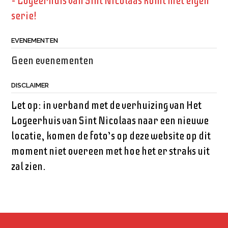
– Logeerhuis van Sint Nicolaas komt met eigen
serie!
EVENEMENTEN
Geen evenementen
DISCLAIMER
Let op: in verband met de verhuizing van Het
Logeerhuis van Sint Nicolaas naar een nieuwe
locatie, komen de foto’s op deze website op dit
moment niet overeen met hoe het er straks uit
zal zien.