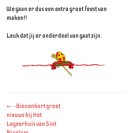
We gaan er dus een extra groot feest van
maken!!
Leuk dat jij er onderdeel van gaat zijn.
Bericht
←
-Binnenkort groot
navigatie
nieuws bij Het
Logeerhuis van Sint
Nicolaas