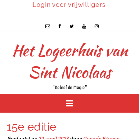
Login voor vrijwilligers
Het Logeerhuis van
Sint Nicolaas
"Beleef de Magie"
15e editie
Geplaatst op
22 april 2023
door
Arendo Sturre