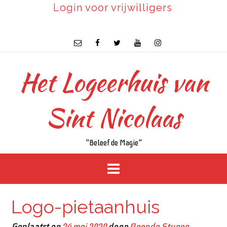
Login voor vrijwilligers
Het Logeerhuis van
Sint Nicolaas
"Beleef de Magie"
Logo-pietaanhuis
Geplaatst op
24 mei 2020
door
Arendo Sturre