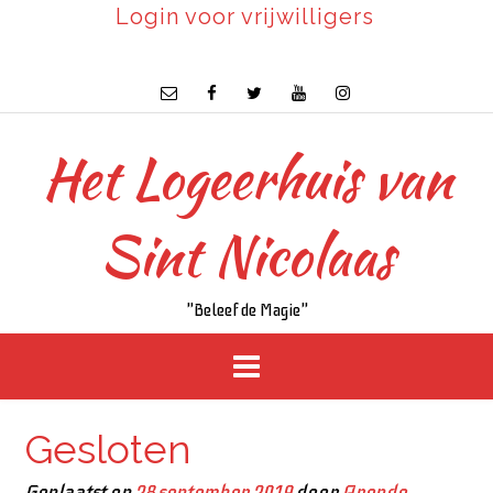
Login voor vrijwilligers
Het Logeerhuis van
Sint Nicolaas
"Beleef de Magie"
Gesloten
Geplaatst op
28 september 2019
door
Arendo