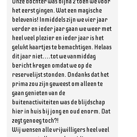
Onze dochter was bijna 2 toen we voor
het eerst gingen. Wat een magische
belevenis! Inmiddels zijn we vier jaar
verder en ieder jaar gaan we weer met
heel veel plezier en ieder jaar is het
gelukt kaartjes te bemachtigen. Helaas
dit jaar niet….tot we vanmiddag
bericht kregen omdat we op de
reservelijst stonden. Ondanks dat het
prima zou zijn geweest om alleen te
gaan genieten van de
buitenactiviteiten was de blijdschap
hier in huis bij jong en oud enorm. Dat
zegt genoeg toch?!
Wij wensen alle vrijwilligers heel veel