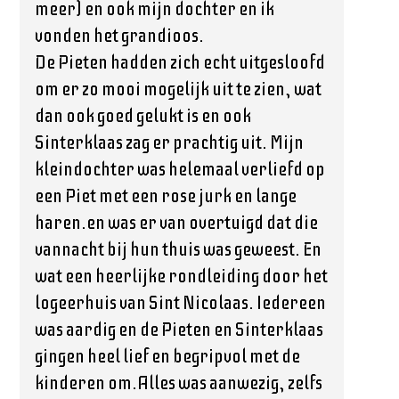
meer) en ook mijn dochter en ik
vonden het grandioos.
De Pieten hadden zich echt uitgesloofd
om er zo mooi mogelijk uit te zien, wat
dan ook goed gelukt is en ook
Sinterklaas zag er prachtig uit. Mijn
kleindochter was helemaal verliefd op
een Piet met een rose jurk en lange
haren.en was er van overtuigd dat die
vannacht bij hun thuis was geweest. En
wat een heerlijke rondleiding door het
logeerhuis van Sint Nicolaas. Iedereen
was aardig en de Pieten en Sinterklaas
gingen heel lief en begripvol met de
kinderen om.Alles was aanwezig, zelfs