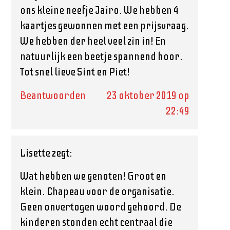
ons kleine neefje Jairo. We hebben 4
kaartjes gewonnen met een prijsvraag.
We hebben der heel veel zin in! En
natuurlijk een beetje spannend hoor.
Tot snel lieve Sint en Piet!
Beantwoorden
23 oktober 2019 op
22:49
Lisette
zegt:
Wat hebben we genoten! Groot en
klein. Chapeau voor de organisatie.
Geen onvertogen woord gehoord. De
kinderen stonden echt centraal die