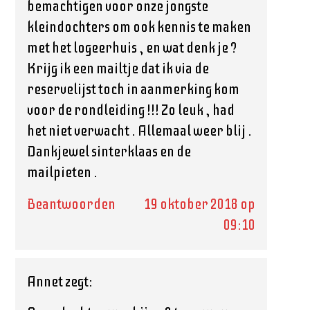
bemachtigen voor onze jongste
kleindochters om ook kennis te maken
met het logeerhuis , en wat denk je ?
Krijg ik een mailtje dat ik via de
reservelijst toch in aanmerking kom
voor de rondleiding !!! Zo leuk , had
het niet verwacht . Allemaal weer blij .
Dankjewel sinterklaas en de
mailpieten .
Beantwoorden
19 oktober 2018 op
09:10
Annet
zegt: