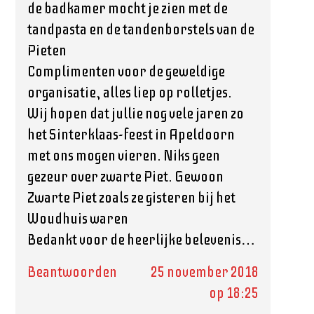
de badkamer mocht je zien met de
tandpasta en de tandenborstels van de
Pieten
Complimenten voor de geweldige
organisatie, alles liep op rolletjes.
Wij hopen dat jullie nog vele jaren zo
het Sinterklaas-feest in Apeldoorn
met ons mogen vieren. Niks geen
gezeur over zwarte Piet. Gewoon
Zwarte Piet zoals ze gisteren bij het
Woudhuis waren
Bedankt voor de heerlijke belevenis…
Beantwoorden
25 november 2018
op 18:25