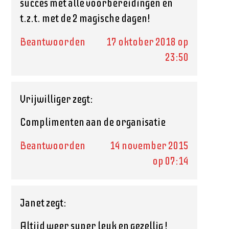
succes met alle voorbereidingen en
t.z.t. met de 2 magische dagen!
Beantwoorden
17 oktober 2018 op
23:50
Vrijwilliger
zegt:
Complimenten aan de organisatie
Beantwoorden
14 november 2015
op 07:14
Janet
zegt:
Altijd weer super leuk en gezellig !