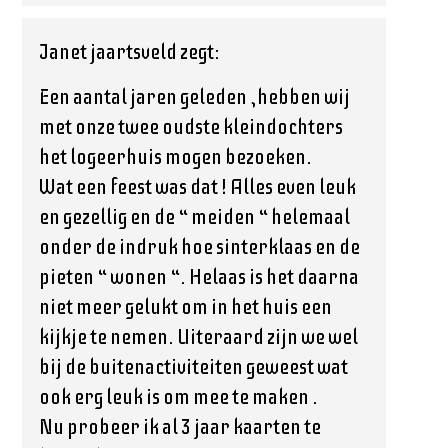
Janet jaartsveld
zegt:
Een aantal jaren geleden ,hebben wij
met onze twee oudste kleindochters
het logeerhuis mogen bezoeken.
Wat een feest was dat ! Alles even leuk
en gezellig en de “ meiden “ helemaal
onder de indruk hoe sinterklaas en de
pieten “ wonen “. Helaas is het daarna
niet meer gelukt om in het huis een
kijkje te nemen. Uiteraard zijn we wel
bij de buitenactiviteiten geweest wat
ook erg leuk is om mee te maken .
Nu probeer ik al 3 jaar kaarten te