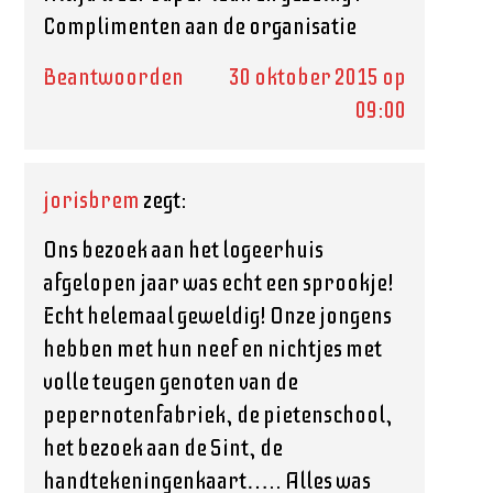
Complimenten aan de organisatie
Beantwoorden
30 oktober 2015 op
09:00
jorisbrem
zegt:
Ons bezoek aan het logeerhuis
afgelopen jaar was echt een sprookje!
Echt helemaal geweldig! Onze jongens
hebben met hun neef en nichtjes met
volle teugen genoten van de
pepernotenfabriek, de pietenschool,
het bezoek aan de Sint, de
handtekeningenkaart….. Alles was