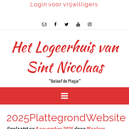
Login voor vrijwilligers
Het Logeerhuis van
Sint Nicolaas
"Beleef de Magie"
2025PlattegrondWebsite
Geplaatst op
8 november 2025
door
Marloes