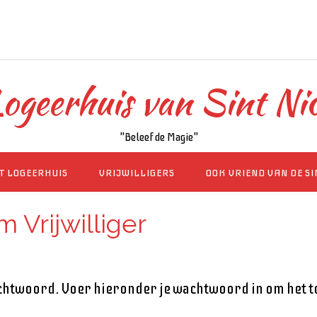
ogeerhuis van Sint Ni
"Beleef de Magie"
T LOGEERHUIS
VRIJWILLIGERS
OOK VRIEND VAN DE S
Vrijwilliger
chtwoord. Voer hieronder je wachtwoord in om het t