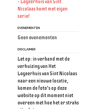
– Logeerhuis van Sint
Nicolaas komt met eigen
serie!
EVENEMENTEN
Geen evenementen
DISCLAIMER
Let op: in verband met de
verhuizing van Het
Logeerhuis van Sint Nicolaas
naar een nieuwe locatie,
komen de foto’s op deze
website op dit moment niet
overeen met hoe het er straks