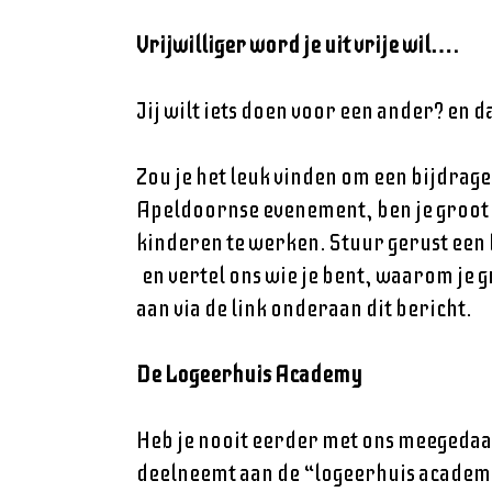
Vrijwilliger word je uit vrije wil….
Jij wilt iets doen voor een ander? en d
Zou je het leuk vinden om een bijdrag
Apeldoornse evenement, ben je groot f
kinderen te werken. Stuur gerust een 
en vertel ons wie je bent, waarom je g
aan via de link onderaan dit bericht.
De Logeerhuis Academy
Heb je nooit eerder met ons meegedaan,
deelneemt aan de “logeerhuis academy