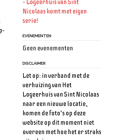
– Logeerhuis van Sint
Nicolaas komt met eigen
serie!
t
p-
EVENEMENTEN
Geen evenementen
DISCLAIMER
Let op: in verband met de
verhuizing van Het
Logeerhuis van Sint Nicolaas
naar een nieuwe locatie,
komen de foto’s op deze
website op dit moment niet
overeen met hoe het er straks