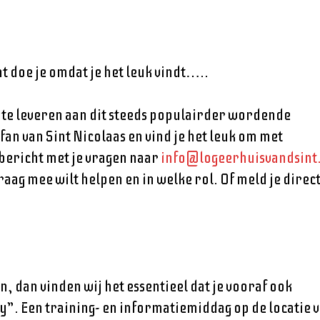
at doe je omdat je het leuk vindt…..
e te leveren aan dit steeds populairder wordende
an van Sint Nicolaas en vind je het leuk om met
bericht met je vragen naar
info@logeerhuisvandsint
raag mee wilt helpen en in welke rol. Of meld je direc
 dan vinden wij het essentieel dat je vooraf ook
”. Een training- en informatiemiddag op de locatie 