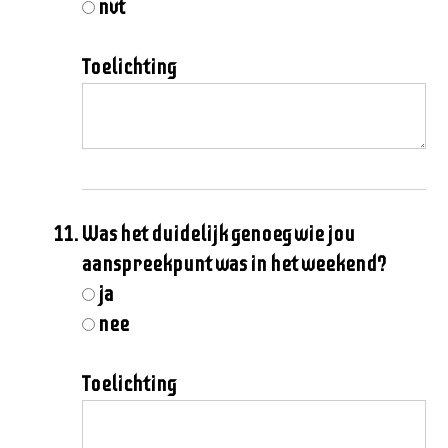
nvt
Toelichting
Was het duidelijk genoeg wie jou
aanspreekpunt was in het weekend?
ja
nee
Toelichting