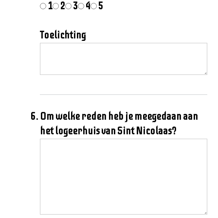
1
2
3
4
5
Toelichting
Om welke reden heb je meegedaan aan
het logeerhuis van Sint Nicolaas?