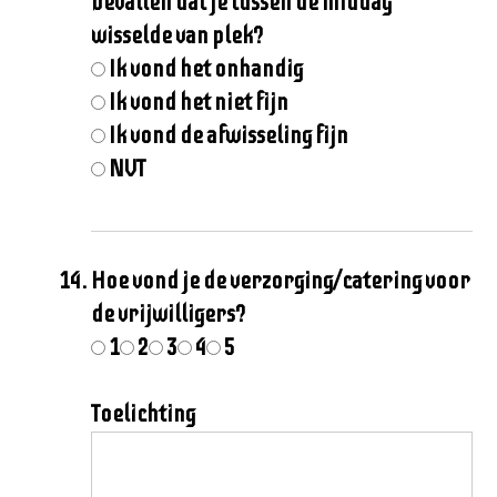
bevallen dat je tussen de middag
wisselde van plek?
Ik vond het onhandig
Ik vond het niet fijn
Ik vond de afwisseling fijn
NVT
Hoe vond je de verzorging/catering voor
de vrijwilligers?
1
2
3
4
5
Toelichting